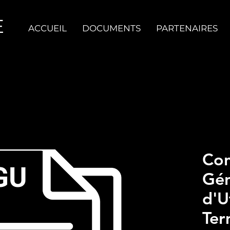
E
ACCUEIL
DOCUMENTS
PARTENAIRES
Con
Gén
d'Ut
Ter