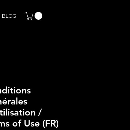
BLOG
ditions
érales
ilisation /
ms of Use (FR)