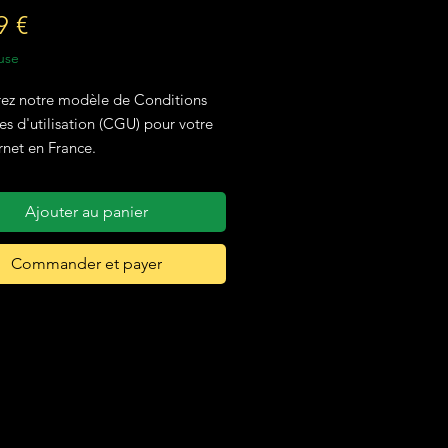
Prix
9 €
use
ez notre modèle de Conditions
s d'utilisation (CGU) pour votre
ernet en France.
ur mesure pour répondre aux
Ajouter au panier
des sites vitrines et e-
ce en France, ce
Commander et payer
t comporte des explications
 pour compléter votre modèle en
s minutes et obtenir des
es à l'usage pour votre site
 en France.
s votre commande passée, vous
z immédiatement un lien de