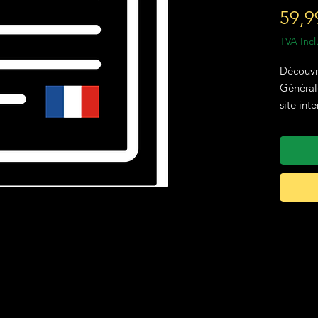
59,9
TVA Incl
Découvr
Générale
site int
Conçu s
besoins 
ecommer
documen
claires
quelque
CGU prêt
internet
Une foi
recevre