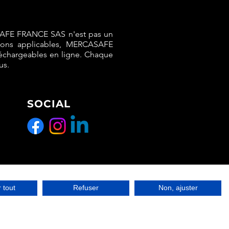
rgement contenant
ocument à remplir avec nos
ons.
SAFE FRANCE SAS n'est pas un
tions applicables, MERCASAFE
léchargeables en ligne. Chaque
de l'article:
us.
ent en Français au format Word
SOCIAL
 tout
Refuser
Non, ajuster