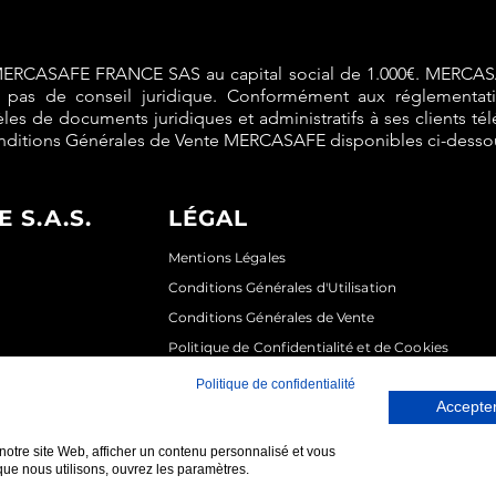
télécha
votre d
indicati
MERCASAFE FRANCE SAS au capital social de 1.000€. MERCA
it pas de conseil juridique. Conformément aux réglementa
 de documents juridiques et administratifs à ses clients té
Contenu 
ditions Générales de Vente MERCASAFE disponibles ci-desso
1 docum
 S.A.S.
LÉGAL
Mentions Légales
Conditions Générales d'Utilisation
Conditions Générales de Vente
Politique de Confidentialité et de Cookies
Politique de confidentialité
Accepter
notre site Web, afficher un contenu personnalisé et vous
 que nous utilisons, ouvrez les paramètres.
© 2023 MERCASAFE - Tous droits réservés