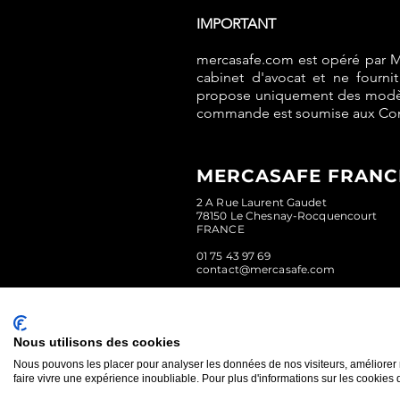
IMPORTANT
mercasafe.com est opéré par 
cabinet d'avocat et ne fourn
propose uniquement des modèles
commande est soumise aux Con
MERCASAFE FRANCE
2 A Rue Laurent Gaudet
78150 Le Chesnay-Rocquencourt
FRANCE
01 75 43 97 69
contact@mercasafe.com
Nous utilisons des cookies
Nous pouvons les placer pour analyser les données de nos visiteurs, améliorer 
faire vivre une expérience inoubliable. Pour plus d'informations sur les cookies