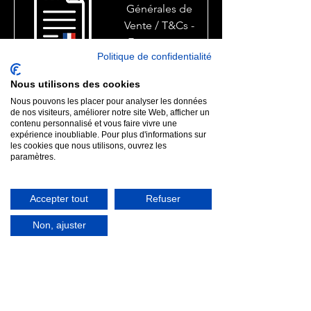
Générales de
Vente / T&Cs -
E-commerce
Politique de confidentialité
B2C (FR)
Prix
59,99 €
Nous utilisons des cookies
TVA Incluse
Nous pouvons les placer pour analyser les données
de nos visiteurs, améliorer notre site Web, afficher un
contenu personnalisé et vous faire vivre une
expérience inoubliable. Pour plus d'informations sur
les cookies que nous utilisons, ouvrez les
IMPORTANT
paramètres.
mercasafe.com est opéré par MERCASAFE FRANCE
SAS au capital social de 1.000€. MERCASAFE FRANCE
SAS n'est pas un cabinet d'avocat et ne fournit pas de
conseil juridique. Conformément aux réglementations
Accepter tout
Refuser
applicables, MERCASAFE propose uniquement des
modèles de documents juridiques et administratifs à ses
Non, ajuster
clients téléchargeables en ligne. Chaque commande
est soumise aux Conditions Générales de Vente
MERCASAFE disponibles ci-dessous.
MERCASAFE FRANCE S.A.S.
2 A Rue Laurent Gaudet