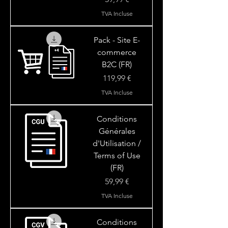
TVA Incluse
Pack - Site E-
commerce
B2C (FR)
Prix
119,99 €
TVA Incluse
Conditions
Générales
d'Utilisation /
Terms of Use
(FR)
Prix
59,99 €
TVA Incluse
Conditions