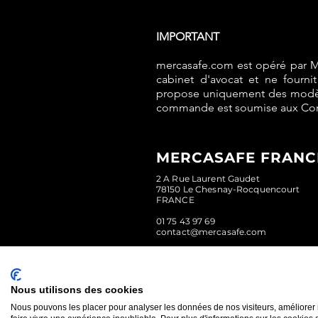
IMPORTANT
mercasafe.com est opéré par 
cabinet d'avocat et ne fourn
propose uniquement des modèles
commande est soumise aux Con
MERCASAFE FRANCE
2 A Rue Laurent Gaudet
78150 Le Chesnay-Rocquencourt
FRANCE
01 75 43 97 69
contact@mercasafe.com
Nous utilisons des cookies
Nous pouvons les placer pour analyser les données de nos visiteurs, améliorer 