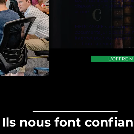
soumises à des obligations 
disposent d'un site interne
vitrine.
MERCASAFE vous propose 
documents juridiques de ha
internet pour vous assurer 
en toute sérénité.
L'OFFRE 
Ils nous font confia