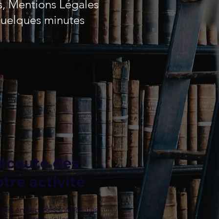
s, Mentions Légales
 quelques minutes
'écoute des
tre activité
des entreprises sont toutes