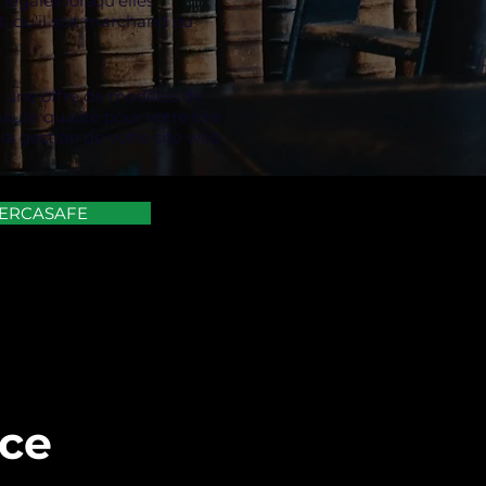
légales lorsqu'elles
t, qu'il soit marchand ou
une offre de modèles de
ute qualité pour votre site
la gestion de votre site web
MERCASAFE
nce