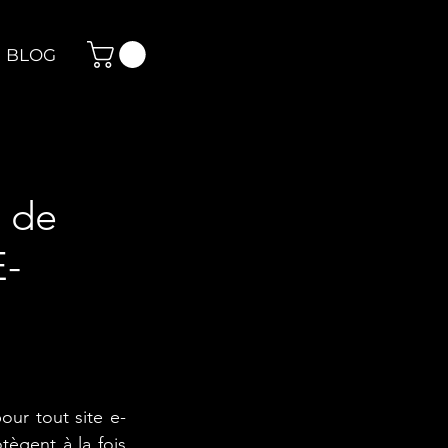
BLOG
 de
E-
our tout site e-
tègent à la fois 