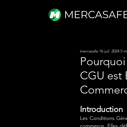
MERCASAF
mercasafe
16 juil. 2024
5 m
Pourquoi
CGU est E
Commer
Introduction
Les Conditions Géné
commerce. Elles défin